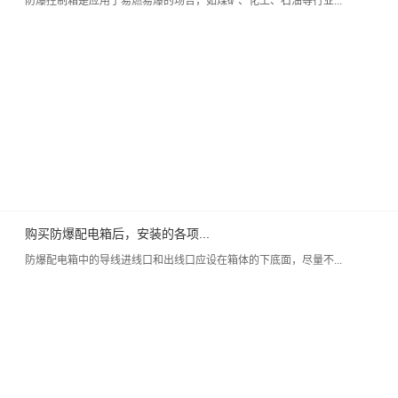
防爆控制箱是应用于易燃易爆的场合，如煤矿、化工、石油等行业...
购买防爆配电箱后，安装的各项...
防爆配电箱中的导线进线口和出线口应设在箱体的下底面，尽量不...